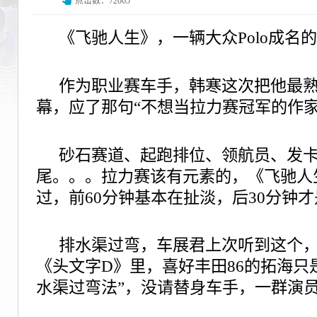
点击数：72065
《飞驰人生》，一辆大众Polo成名
作为职业赛车手，韩寒这次把他最
幕，应了那句“不想当拉力赛冠军的作家
砂石赛道、起跑排位、领航员、发
尾。。。拉力赛该有元素的，《飞驰人
过，
前60分钟基本在扯淡，后30分钟
排水渠过弯，车展君上次听到这个，
《头文字D》里，喜好丰田86的拓海只
水渠过弯法”，没请替身车手，一群演