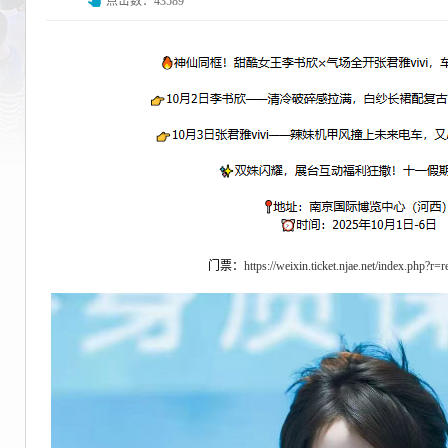
点击数：43589
门票：
https://weixin.ticket.njae.net/index.php?