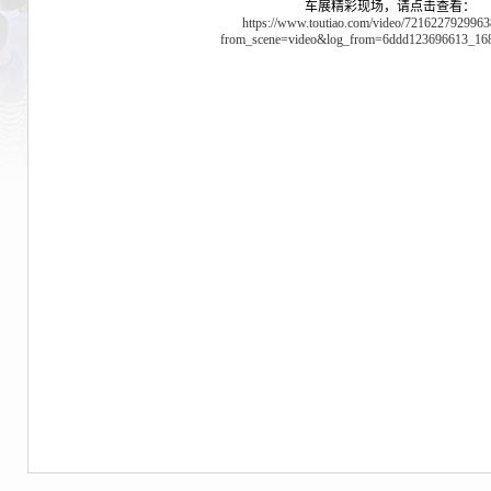
车展精彩现场，请点击查看：
https://www.toutiao.com/video/721622792996
from_scene=video&log_from=6ddd123696613_16