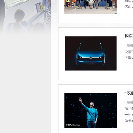
剧情
这两
购车
[ 展会
受疫
下降
“吃
[ 展会
20
一如
尚全