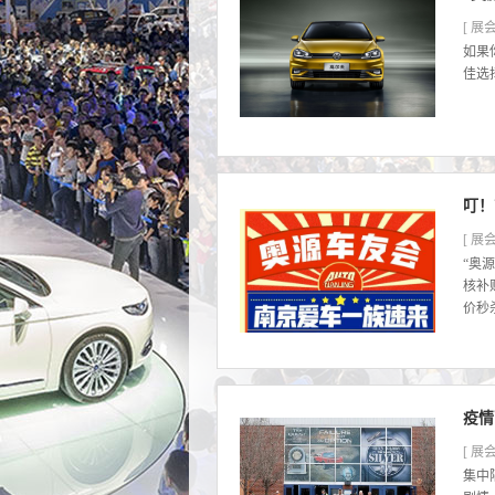
[ 展会
如果
佳选择
叮！
[ 展会
“奥
核补
价秒
疫情
[ 展会
集中