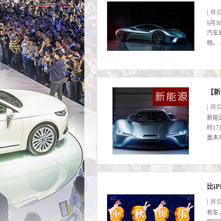
[ 展会
9月
汽车
相。..
【新
[ 展会
新能
时1
盖未
比i
[ 展会
有车，