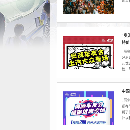
来看
“奥
特价
[ 展会
好消
元优
权，
中国
[ 展会
受春
到了
护福