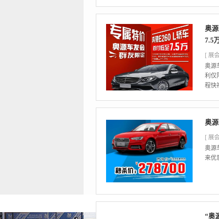
奥源
7.
[ 展会
奥源
利仅
程快
奥源
[ 展会
奥源
来优
“奥