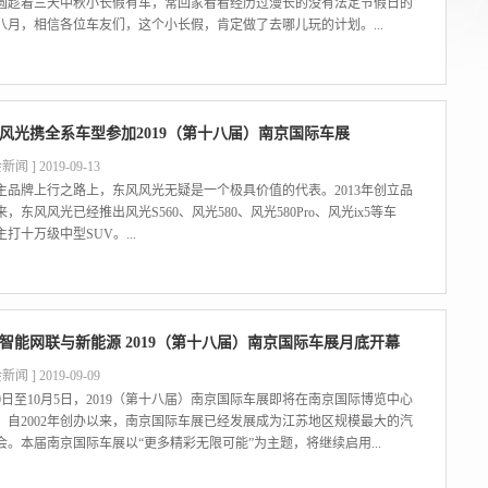
圆趁着三天中秋小长假有车，常回家看看经历过漫长的没有法定节假日的
八月，相信各位车友们，这个小长假，肯定做了去哪儿玩的计划。...
风光携全系车型参加2019（第十八届）南京国际车展
新闻 ] 2019-09-13
主品牌上行之路上，东风风光无疑是一个极具价值的代表。2013年创立品
，东风风光已经推出风光S560、风光580、风光580Pro、风光ix5等车
打十万级中型SUV。...
智能网联与新能源 2019（第十八届）南京国际车展月底开幕
新闻 ] 2019-09-09
30日至10月5日，2019（第十八届）南京国际车展即将在南京国际博览中心
。自2002年创办以来，南京国际车展已经发展成为江苏地区规模最大的汽
会。本届南京国际车展以“更多精彩无限可能”为主题，将继续启用...