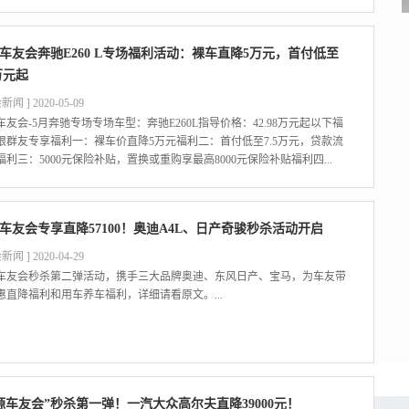
车友会奔驰E260 L专场福利活动：裸车直降5万元，首付低至
5万元起
新闻 ] 2020-05-09
车友会-5月奔驰专场专场车型：奔驰E260L指导价格：42.98万元起以下福
限群友专享福利一：裸车价直降5万元福利二：首付低至7.5万元，贷款流
福利三：5000元保险补贴，置换或重购享最高8000元保险补贴福利四...
车友会专享直降57100！奥迪A4L、日产奇骏秒杀活动开启
新闻 ] 2020-04-29
车友会秒杀第二弹活动，携手三大品牌奥迪、东风日产、宝马，为车友带
惠直降福利和用车养车福利，详细请看原文。...
源车友会”秒杀第一弹！一汽大众高尔夫直降39000元！