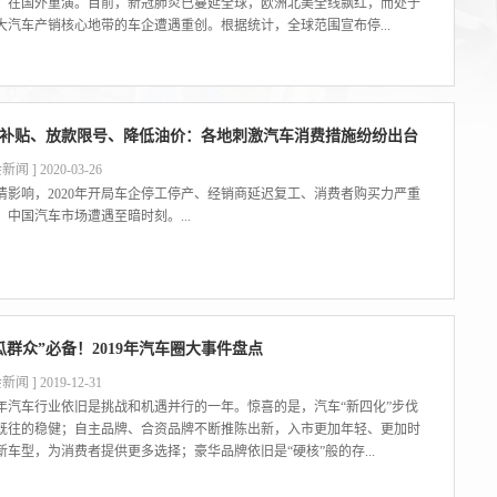
，在国外重演。目前，新冠肺炎已蔓延全球，欧洲北美全线飘红，而处于
大汽车产销核心地带的车企遭遇重创。根据统计，全球范围宣布停...
补贴、放款限号、降低油价：各地刺激汽车消费措施纷纷出台
新闻 ] 2020-03-26
情影响，2020年开局车企停工停产、经销商延迟复工、消费者购买力严重
，中国汽车市场遭遇至暗时刻。...
瓜群众”必备！2019年汽车圈大事件盘点
新闻 ] 2019-12-31
19年汽车行业依旧是挑战和机遇并行的一年。惊喜的是，汽车“新四化”步伐
既往的稳健；自主品牌、合资品牌不断推陈出新，入市更加年轻、更加时
新车型，为消费者提供更多选择；豪华品牌依旧是“硬核”般的存...