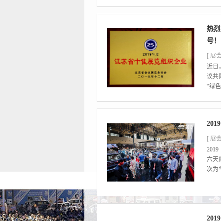
热烈
号！
[ 展会
近日
议共
“绿
20
[ 展会
20
六天
次为
20