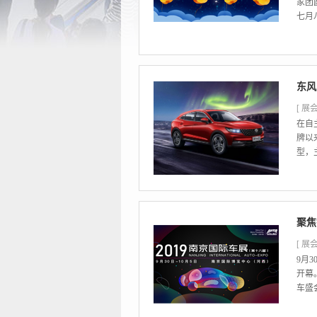
家团
七月
东风
[ 展会
在自
牌以来
型，主
聚焦
[ 展会
9月
开幕
车盛