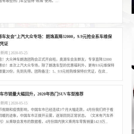
看有哪些热门车型值得“练摊”使用。...
源车友会”上汽大众专场：朗逸直降32000，9.9元抢全系车维保
凭证
新闻 ] 2020-05-25
息！大众神车朗逸团购会正式开启啦，奥源车会友群友，专享直降32000
惠价！本次上汽大众专场，除了朗逸车型的优惠福利外，更有9.9元维保特
限量20份，先到先得。团购备注：1、9.9元抢购维保特价凭证，在店...
车市销量大幅回升，2020年热门SUV车型推荐
新闻 ] 2020-05-15
节假期和疫情影响，中国车市已经连续3个月大幅走跌，4月份我们终于看
回暖的迹象，中国车市正拨开云雾，逐渐回到正常状态。（文末有汽车养
利）从乘联会发布的数据看，4月份国内狭义乘用车零售销量142.9万...