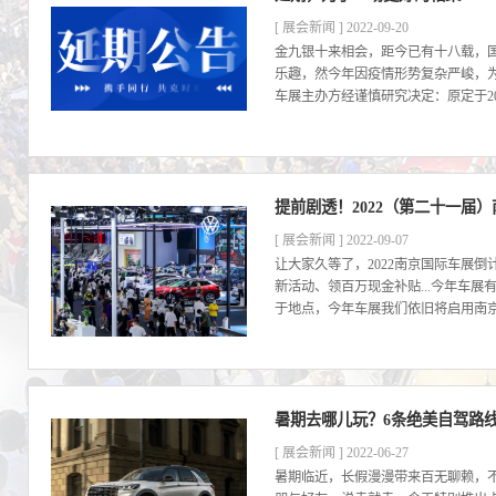
[ 展会新闻 ] 2022-09-20
金九银十来相会，距今已有十八载，
乐趣，然今年因疫情形势复杂严峻，
车展主办方经谨慎研究决定：原定于2022年
提前剧透！2022（第二十一届
[ 展会新闻 ] 2022-09-07
让大家久等了，2022南京国际车展倒
新活动、领百万现金补贴...今年车
于地点，今年车展我们依旧将启用南京
暑期去哪儿玩？6条绝美自驾路
[ 展会新闻 ] 2022-06-27
暑期临近，长假漫漫带来百无聊赖，