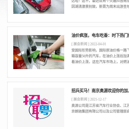
达啦！这不，最近就有个火遍抖音南
因湖清澈景别致，新晋为周末出游圣地
油价疯涨，电车吃香：时下热门
[ 展会新闻 ] 2022-04-01
受国际形势影响，国际原油价格一路飞
箱容量50升的汽车，在油价上涨后加
着油价上涨，这在汽车市场上，对燃油
招兵买马！南京奥源欢迎你的加
[ 展会新闻 ] 2021-12-17
奥源公司是江苏省汽车行业协会、江
京朗驰集团有限公司以及公司管理层自