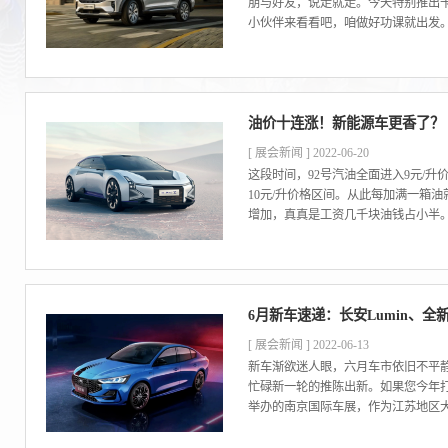
朋与好友，说走就走。今天特别推出卡
小伙伴来看看吧，咱做好功课就出发。也
油价十连涨！新能源车更香了？
[ 展会新闻 ] 2022-06-20
这段时间，92号汽油全面进入9元/升
10元/升价格区间。从此每加满一箱油
增加，真真是工资几千块油钱占小半。
6月新车速递：长安Lumin、全
[ 展会新闻 ] 2022-06-13
新车渐欲迷人眼，六月车市依旧不平
忙碌新一轮的推陈出新。如果您今年打算
举办的南京国际车展，作为江苏地区大